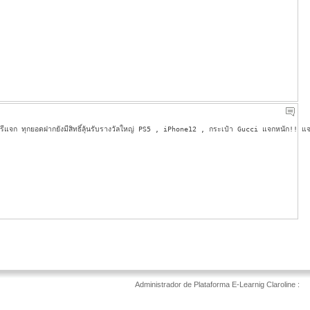
รดิตฟรีแจก ทุกยอดฝากยังมีสิทธิ์ลุ้นรับรางวัลใหญ่ PS5 , iPhone12 , กระเป๋า Gucci แจกหนั
Administrador de Plataforma E-Learnig Claroline :